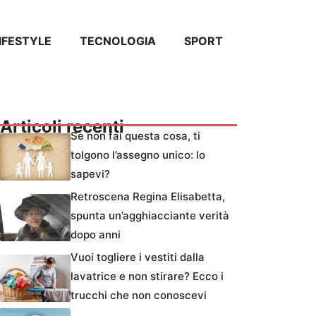
IFESTYLE
TECNOLOGIA
SPORT
Articoli recenti
Se non fai questa cosa, ti
tolgono l’assegno unico: lo
sapevi?
Retroscena Regina Elisabetta,
spunta un’agghiacciante verità
dopo anni
Vuoi togliere i vestiti dalla
lavatrice e non stirare? Ecco i
trucchi che non conoscevi