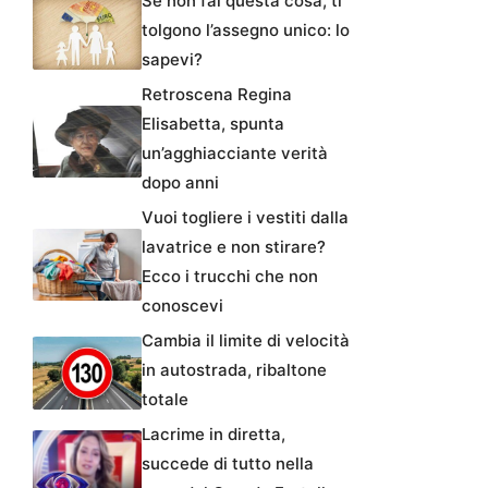
Se non fai questa cosa, ti
tolgono l’assegno unico: lo
sapevi?
Retroscena Regina
Elisabetta, spunta
un’agghiacciante verità
dopo anni
Vuoi togliere i vestiti dalla
lavatrice e non stirare?
Ecco i trucchi che non
conoscevi
Cambia il limite di velocità
in autostrada, ribaltone
totale
Lacrime in diretta,
succede di tutto nella