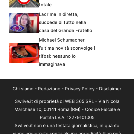
totale
Lacrime in diretta,
succede di tutto nella
casa del Grande Fratello
Michael Schumacher,
l’ultima novità sconvolge i
tifosi: nessuno lo
immaginava
Chi siamo
-
Redazione
-
Privacy Policy
-
Disclaimer
Swlive.it di proprietà di WEB 365 SRL - Via Nicola
Marchese 10, 00141 Roma (RM) - Codice Fiscale e
Partita I.V.A. 12279101005
Swlive.it non è una testata giornalistica, in quanto
viene aggiornato senza alcuna periodicità. Non può