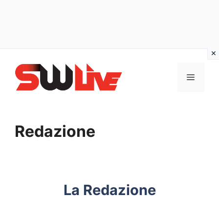
Vai
al
MENU
contenuto
Redazione
La Redazione