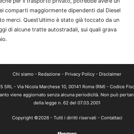
reché per il trasporto privato, potrebbe avere un
uei comparti maggiormente dipendenti dal Diesel
rto merci. Quest’ultimo è stato già toccato da un
gi di alcune tratte autostradali, sui quali grava
io.
Chi siamo
-
Redazione
-
Privacy Policy
-
Disclaimer
65 SRL - Via Nicola Marchese 10, 00141 Roma (RM) - Codice Fisc
quanto viene aggiornato senza alcuna periodicità. Non può pertan
della legge n. 62 del 07.03.2001
Copyright ©2026 - Tutti i diritti riservati -
Contattaci