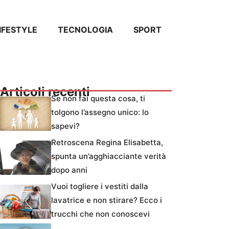
IFESTYLE
TECNOLOGIA
SPORT
Articoli recenti
Se non fai questa cosa, ti
tolgono l’assegno unico: lo
sapevi?
Retroscena Regina Elisabetta,
spunta un’agghiacciante verità
dopo anni
Vuoi togliere i vestiti dalla
lavatrice e non stirare? Ecco i
trucchi che non conoscevi