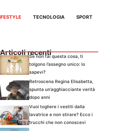
IFESTYLE
TECNOLOGIA
SPORT
Articoli recenti
Se non fai questa cosa, ti
tolgono l’assegno unico: lo
sapevi?
Retroscena Regina Elisabetta,
spunta un’agghiacciante verità
dopo anni
Vuoi togliere i vestiti dalla
lavatrice e non stirare? Ecco i
trucchi che non conoscevi