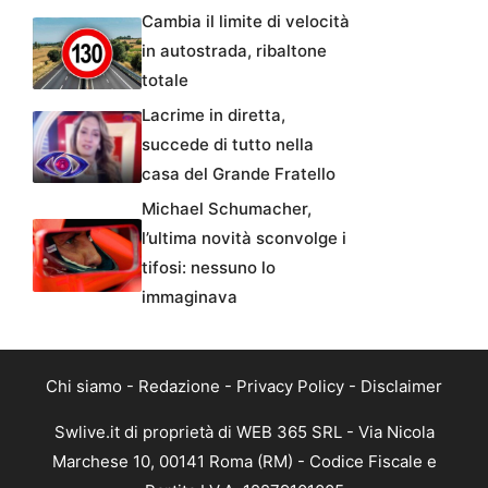
Cambia il limite di velocità
in autostrada, ribaltone
totale
Lacrime in diretta,
succede di tutto nella
casa del Grande Fratello
Michael Schumacher,
l’ultima novità sconvolge i
tifosi: nessuno lo
immaginava
Chi siamo
-
Redazione
-
Privacy Policy
-
Disclaimer
Swlive.it di proprietà di WEB 365 SRL - Via Nicola
Marchese 10, 00141 Roma (RM) - Codice Fiscale e